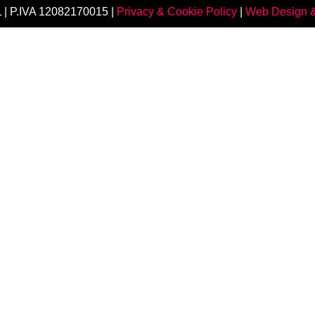
| P.IVA 12082170015 |
Privacy & Cookie Policy
|
Web Design &