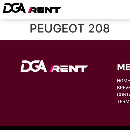
PEUGEOT 208
M
HOM
BREV
CONT
TERMI