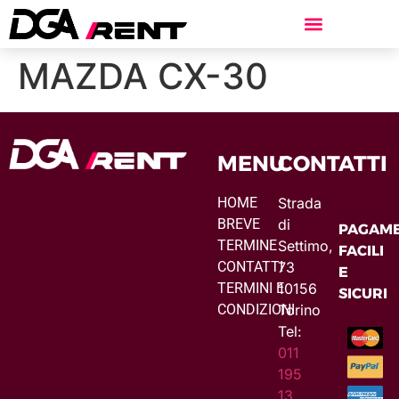
MAZDA CX-30
MENU
CONTATTI
HOME
Strada
BREVE
di
PAGAME
TERMINE
Settimo,
FACILI
CONTATTI
73
E
TERMINI E
10156
SICURI
CONDIZIONI
Torino
Tel:
011
195
13