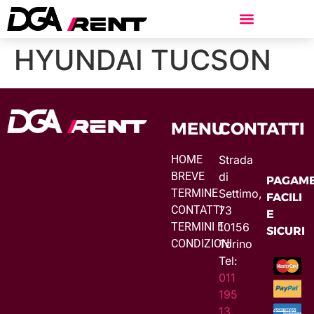
HYUNDAI TUCSON
MENU
CONTATTI
HOME
Strada
BREVE
di
PAGAME
TERMINE
Settimo,
FACILI
CONTATTI
73
E
TERMINI E
10156
SICURI
CONDIZIONI
Torino
Tel:
011
195
13