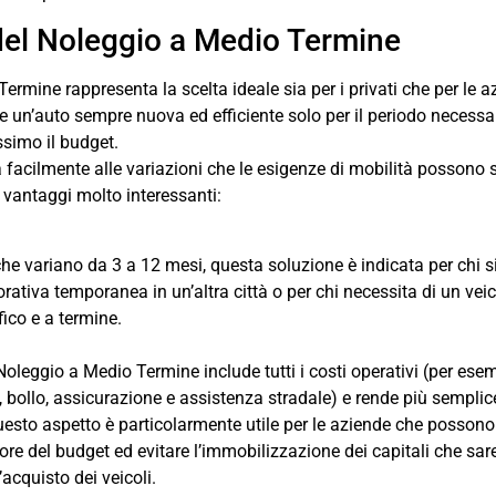
 del Noleggio a Medio Termine
Termine rappresenta la scelta ideale sia per i privati che per le 
re un’auto sempre nuova ed efficiente solo per il periodo necessar
simo il budget.
 facilmente alle variazioni che le esigenze di mobilità possono 
 vantaggi molto interessanti:
che variano da 3 a 12 mesi, questa soluzione è indicata per chi s
orativa temporanea in un’altra città o per chi necessita di un vei
fico e a termine.
 Noleggio a Medio Termine include tutti i costi operativi (per ese
bollo, assicurazione e assistenza stradale) e rende più semplic
uesto aspetto è particolarmente utile per le aziende che possono
iore del budget ed evitare l’immobilizzazione dei capitali che sa
’acquisto dei veicoli.