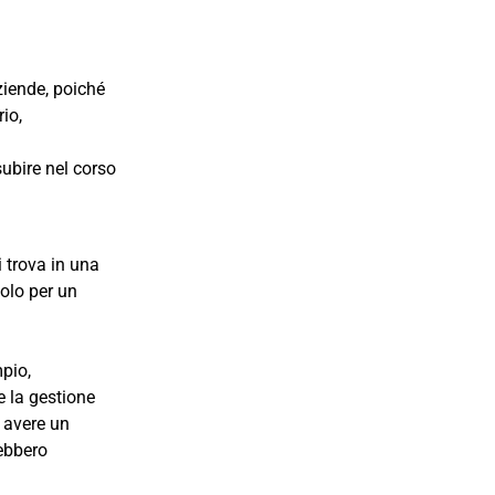
aziende, poiché
io,
subire nel corso
i trova in una
colo per un
mpio,
e la gestione
 avere un
rebbero