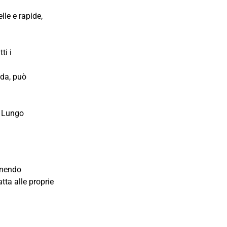
le e rapide,
ti i
nda, può
a Lungo
rnendo
ta alle proprie